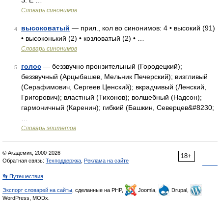
З. Е …
Словарь синонимов
высоковатый
— прил., кол во синонимов: 4 • высокий (91)
4
• высоконький (2) • козловатый (2) • …
Словарь синонимов
голос
— беззвучно пронзительный (Городецкий);
5
беззвучный (Арцыбашев, Мельник Печерский); визгливый
(Серафимович, Сергеев Ценский); вкрадчивый (Ленский,
Григорович); властный (Тихонов); волшебный (Надсон);
гармоничный (Каренин); гибкий (Башкин, Северцев&#8230;
…
Словарь эпитетов
© Академик, 2000-2026
18+
Обратная связь:
Техподдержка
,
Реклама на сайте
👣 Путешествия
Экспорт словарей на сайты
, сделанные на PHP,
Joomla,
Drupal,
WordPress, MODx.