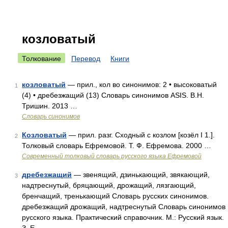
козловатый
Толкование
Перевод
Книги
козловатый
— прил., кол во синонимов: 2 • высоковатый
1
(4) • дребезжащий (13) Словарь синонимов ASIS. В.Н.
Тришин. 2013 …
Словарь синонимов
Козловатый
— прил. разг. Сходный с козлом [козёл I 1.].
2
Толковый словарь Ефремовой. Т. Ф. Ефремова. 2000 …
Современный толковый словарь русского языка Ефремовой
дребезжащий
— звенящий, дзинькающий, звякающий,
3
надтреснутый, бряцающий, дрожащий, лязгающий,
бренчащий, тренькающий Словарь русских синонимов.
дребезжащий дрожащий, надтреснутый Словарь синонимов
русского языка. Практический справочник. М.: Русский язык.